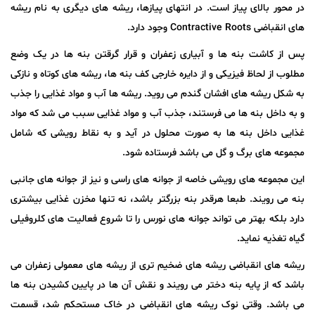
در محور بالای پیاز است. در انتهای پیازها، ریشه های دیگری به نام ریشه
های انقباضی Contractive Roots وجود دارد.
پس از کاشت بنه ها و آبیاری زعفران و قرار گرقتن بنه ها در یک وضع
مطلوب از لحاظ فیزیکی و از دایره خارجی کف بنه ها، ریشه های کوتاه و نازکی
به شکل ریشه های افشان گندم می روید. ریشه ها آب و مواد غذایی را جذب
و به داخل بنه ها می فرستند، جذب آب و مواد غذایی سبب می شد که مواد
غذایی داخل بنه ها به صورت محلول در آید و به نقاط رویشی که شامل
مجموعه های برگ و گل می باشد فرستاده شود.
این مجموعه های رویشی خاصه از جوانه های راسی و نیز از جوانه های جانبی
بنه می رویند. طبعا هرقدر بنه بزرگتر باشد، نه تنها مخزن غذایی بیشتری
دارد بلکه بهتر می تواند جوانه های نورس را تا شروع فعالیت های کلروفیلی
گیاه تغذیه نماید.
ریشه های انقباضی ریشه های ضخیم تری از ریشه های معمولی زعفران می
باشد که از پایه بنه دختر می رویند و نقش آن ها در پایین کشیدن بنه ها
می باشد. وقتی نوک ریشه های انقباضی در خاک مستحکم شد، قسمت