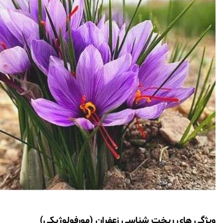
ویژگی های ریخت شناسی زعفران (مورفولوژیکی)