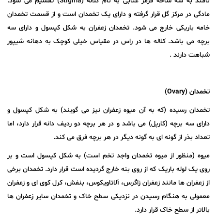
نامند به سه شاخه قرمز عنابی به نام کلاله (Stigma) تقسیم می شود.
مادگی در مرکز گل قرار گرفته و دارای یک تخمدان است و از قسمت تخمدان
خامه باریکی خارج می شود. تخمدان زعفران به شکل کپسول و دارای سه
برچه می باشد. کلاله ها در راس در مقیاس خیلی کوچک به دهانه شیپور
شباهت دارند .
تخمدان (
Ovary
)
تخمدان رسیده (که به آن میوه زعفران نیز می گویند) به شکل کپسول و
دارای سه برچه (کارپل) می باشد و در هر برچه دو ردیف دانه قرار دارد، اما
تعداد بذر از گونه ای به گونه دیگر در هر برچه فرق می کند.
میوه (منظور از میوه تخمدان واجد تخم است) به شکل کپسول است و بر
روی یک لوله باریک که از روی بنه خارج گردیده است قرار دارد. تخمدان برخی
از زعفران ها مانند زعفران زاگرس، آلاتاویکوس، بنفش، کرل کوی ای و زعفران
معمولی به هنگام رسیدن در نزدیکی سطح خاک و تخمدان سایر زعفران ها
بالاتر از سطح خاک قرار دارد.