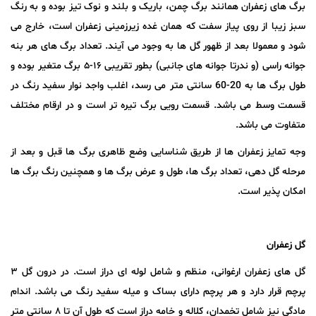
برگ های زعفران همانند برگ چمن، باریک و بلند و نوک تیز بوده و به رنگ
سبز زیبا از روی پیاز سفت که همان غده زیرزمینی زعفران است، خارج می
شود و معمولا بعد از ظهور گل ها به وجود می آیند. تعداد برگ های هر بنه
جوانه راسی (و ندرتا جوانه های جانبی) بطور تقریبی ۱۶-۵ برگ متغیر بوده و
طول برگ ها به 20-60 سانتی متر می رسد، اغلب واجد نوار سفید رنگ در
قسمت وسط می باشد. قسمت رویی برگ تیره تر است و در ارقام مختلف
متفاوت می باشد.
وجه تمایز زعفران ها از طریق شناسایی وضع ظاهری برگ ها قبل و بعد از
مرحله گل دهی، تعداد برگ ها، طول و عرض برگ ها و همچنین رنگ برگ ها
امکان پذیر است.
گل زعفران
گل های زعفران ارغوانی، منظم و شامل لوله ای دراز است. در درون گل ۳
پرچم قرار دارد و هر پرچم دارای بساک و میله سفید رنگ می باشد. اندام
مادگی نیز شامل تخمدان، کلاله و خامه دراز است که طول آن تا ۸ سانتی متر