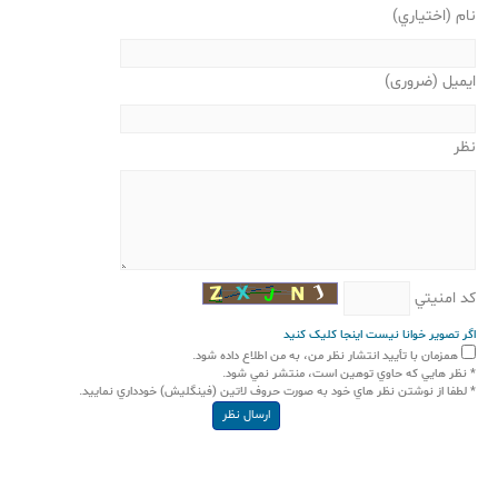
نام (اختياري)
ايميل (ضروری)
نظر
كد امنيتي
اگر تصوير خوانا نيست اينجا کليک کنيد
همزمان با تأييد انتشار نظر من، به من اطلاع داده شود.
* نظر هايي كه حاوي توهين است، منتشر نمي شود.
* لطفا از نوشتن نظر هاي خود به صورت حروف لاتين (فينگليش) خودداري نماييد.
ارسال نظر