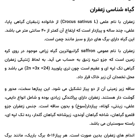
گیاه شناسی زعفران
زعفران با نام علمی (Crocus sativus L) از خانواده زنبقیان گیاهی پایا،
علفی، چند ساله و پیازدار است که ارتفاع آن کمتر از ۴۰ سانتی متر می باشد.
این گیاه دارای برگ های دراز و سبز مانند چمن است.
زعفران با نام عمومی saffron گرانبهاترین گیاه زراعی موجود در روی کره
زمین است که جزو تیره زنبق به حساب می آید. به لحاظ ژنتیکی زعفران
گیاهی تک لپه ای و عقیم است چون تری پلویید (24= 2n =3x) می باشد و
محل تخمدان آن زیر خاک قرار داد.
ساقه زیر زمینی آن از دو پیاز تشکیل می شود. این پیازها سخت، مدور و
گوشت دار هستند. زعفران دارای پراکندگی زیادی بوده و شامل انواع دایمی،
علفی، زینتی، کوتاه، پیازدار(سوخ) و بدون ساقه است. جنس زعفران جزو
قلمرو گیاهان، شاخه گیاهان آوندی، زیرشاخه گیاهان گلدار، رده تک لپه ای،
راسته سوسنیان می باشد.
اندام های زعفران بدین صورت است. هر پیاز۱۶-۵ برگ باریک، مانند برگ