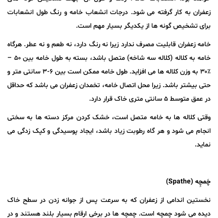
زعفران به کار گرفته می شود. درجات انشعاب خامه و رنگ طول انشعابات
برای تشخیص گونه ها از یکدیگر بسیار مهم است.
خامه زعفران قابلیت مصرف ندارد زیرا نه رنگ دارد، نه طعم و نه عطر. هرگاه
خامه به کلاله (کلاله سه شاخه) متصل باشد، بسته به طول خامه بین ۵۰ –
٪۳۰ به وزن کلاله ها می افزاید. طول خامه ممکن است بین ۶-۳ سانتی متر و
حتی بیشتر باشد. زیرا محل اتصال خامه، تخمدان زعفران می باشد که حداقل
در عمق متوسط ۵ سانتی متری خاک قرار دارد.
وقتی کلاله ها به خامه متصل است، خشک کردن مرکز دسته ها به سختی
انجام می شود و هر گاه رطوبت زیاد باشد، ایجاد پوسیدگی و کپک زدگی می
نماید.
چَمچِه (
Spathe
)
نخستین اندامی از زعفران که به سرعت پس از جوانه زدن در سطح خاک
دیده می شود چمچه است. چمچه ها در برخی ارقام بسیار بلند هستند و در