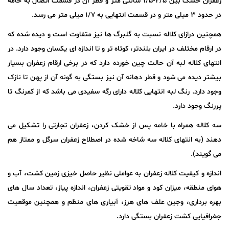
زعفران خشک بین ۲/۵-۱/۵ سانتی متر و قطر آن در قسمت اتصال به خامه
در حدود ۳ میلی متر و در قسمت انتهایی به ۱/۷ میلی متر می رسد.
همچنین درازای کلاله نسبت به گلبرگ ها نیز متفاوت است و دیده شده که
در ارقام مختلف در ایران بلندتر، کوتاه تر و تا اندازه ای یکسان وجود دارد. در
انتهای کلاله لبه آن حالت چین خورده دارد که در برخی ارقام زعفران بسیار
بیشتر دیده می شود و قطر دهانه آن نیز بستگی به گونه آن از پهن تا نازک
وجود دارد. رنگ لبه انتهایی کلاله دارای رگه سفیدی می باشد که از کمرنگ تا
پررنگ وجود دارد.
سه کلاله همراه با خامه پس از خشک کردن، زعفران تجارتی را تشکیل می
دهند (به انتهای کلاله سه شاخه شده در اصطلاح زعفران سرگل و ممتاز هم
می گویند).
اندازه و کیفیت کلاله زعفران به عواملی نظیر حاصل خیزی زمین کشت، آب و
هوای منطقه، میزان کود و مواد تقویتی زعفران، اندازه پیاز، تعداد سال های
بهره برداری، وجین علف های هرز، آبیاری های منظم و همچنین موقعیت
جغرافیایی کشت زعفران بستگی دارد.